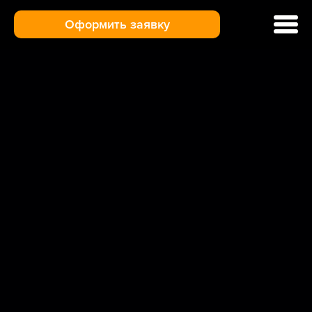
Оформить заявку
Ремонт кофемашин
Цены и услуги
Гарантия
Отзывы
Доставка и оплата
О нас
Контакты