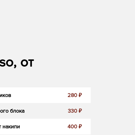
o, от
иков
280 ₽
ого блока
330 ₽
 накипи
400 ₽