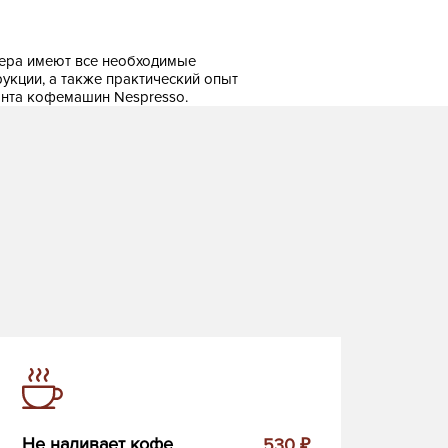
ера имеют все необходимые
рукции, а также практический опыт
нта кофемашин Nespresso.
Не наливает кофе
530 ₽