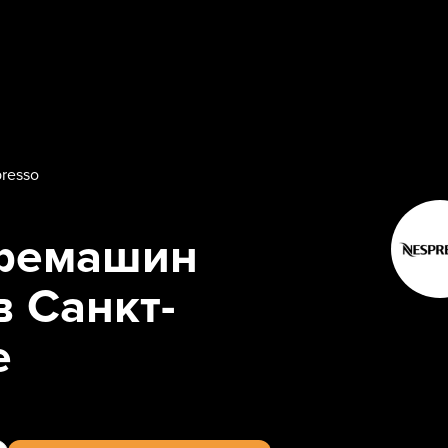
resso
фемашин
в Санкт-
е