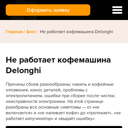
Оформить заявку
Ремонт кофемашин
Не работает кофемашина Delonghi
Главная
Блог
Цены и услуги
Гарантия
Отзывы
Не работает кофемашина
Доставка и оплата
Delonghi
О нас
Причины сбоев разнообразны: накипь и кофейные
Контакты
отложения, износ деталей, проблемы с
электропитанием, ошибки при сборке после чистки,
неисправности электроники. На этой странице
разобраны все основные симптомы — от «не
включается» и «не наливает кофе» до «протекает», «не
работает капучинатор» и «выдаёт ошибку».