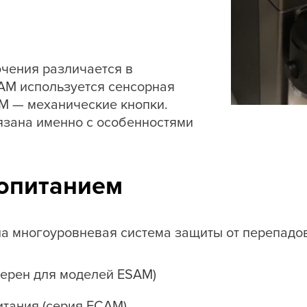
чения различается в
CAM используется сенсорная
AM — механические кнопки.
язана именно с особенностями
опитанием
а многоуровневая система защиты от перепадо
терен для моделей ESAM)
итания (серия ECAM)