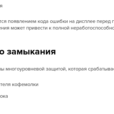
я
тся появлением кода ошибки на дисплее перед 
ния может привести к полной неработоспособно
го замыкания
многоуровневой защитой, которая срабатывае
ателя кофемолки
ока