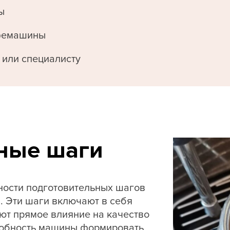
ы
фемашины
 или специалисту
ные шаги
ности подготовительных шагов
 Эти шаги включают в себя
еют прямое влияние на качество
особность машины формировать