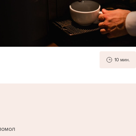
10 мин.
помол