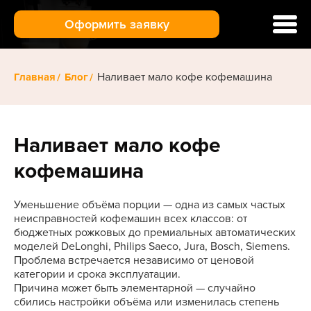
Оформить заявку
Ремонт кофемашин
Наливает мало кофе кофемашина
Главная
Блог
Цены и услуги
Гарантия
Отзывы
Наливает мало кофе
Доставка и оплата
кофемашина
О нас
Уменьшение объёма порции — одна из самых частых
Контакты
неисправностей кофемашин всех классов: от
бюджетных рожковых до премиальных автоматических
моделей DeLonghi, Philips Saeco, Jura, Bosch, Siemens.
Проблема встречается независимо от ценовой
категории и срока эксплуатации.
Причина может быть элементарной — случайно
сбились настройки объёма или изменилась степень