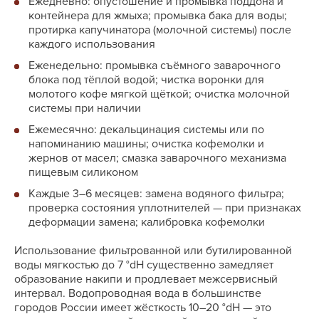
Ежедневно: опустошение и промывка поддона и
контейнера для жмыха; промывка бака для воды;
протирка капучинатора (молочной системы) после
каждого использования
Еженедельно: промывка съёмного заварочного
блока под тёплой водой; чистка воронки для
молотого кофе мягкой щёткой; очистка молочной
системы при наличии
Ежемесячно: декальцинация системы или по
напоминанию машины; очистка кофемолки и
жернов от масел; смазка заварочного механизма
пищевым силиконом
Каждые 3–6 месяцев: замена водяного фильтра;
проверка состояния уплотнителей — при признаках
деформации замена; калибровка кофемолки
Использование фильтрованной или бутилированной
воды мягкостью до 7 °dH существенно замедляет
образование накипи и продлевает межсервисный
интервал. Водопроводная вода в большинстве
городов России имеет жёсткость 10–20 °dH — это