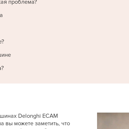
кая проблема?
а
е?
шине
а?
шинах Delonghi ECAM
а вы можете заметить, что