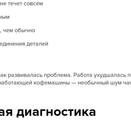
 не течет совсем
дным
, чем обычно
оединения деталей
как развивалась проблема. Работа ухудшалась 
 работающей кофемашины — необычный шум час
ая диагностика