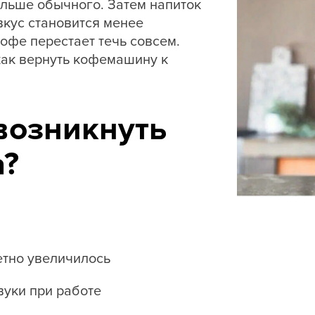
льше обычного. Затем напиток
вкус становится менее
офе перестает течь совсем.
как вернуть кофемашину к
возникнуть
а?
етно увеличилось
уки при работе