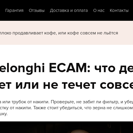
Гарантия
Отзывы
Доставка и оплата
О нас
Контакты
лохо продавливает кофе, или кофе совсем не льётся
onghi ECAM: что де
ет или не течет совс
или трубок от накипи. Проверьте, не забит ли фильтр, и убе
тку от накипи. Также стоит убедиться, что зерна не слишко
шку.